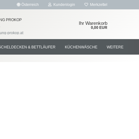
Österreich
Kundenlogin
Merkzettel
NG PROKOP
Ihr Warenkorb
4
0,00 EUR
tung-prokop.at
SCHELDECKEN & BETTLÄUFER
KÜCHENWÄSCHE
WEITERE
rstellen
rt vergessen?