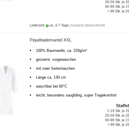
20-59 Stk. je 
60-99 Stk. je 
> 99 Stk. je 
Lieferzeit:
ca. 3-7 Tage
(Ausland abweichend)
Piquébademantel XXL
•
100% Baumwolle, ca. 220g/m²
•
gezwirnt, vorgewaschen
•
mit zwei Seitentaschen
•
Länge ca. 130 cm
•
waschbar bei 60°C
•
leicht, besonders saugfähig, super Tragekomfort
Staffe
1-19 Stk. je 
20-59 Stk. je 
60-99 Stk. je 
> 99 Stk. je 