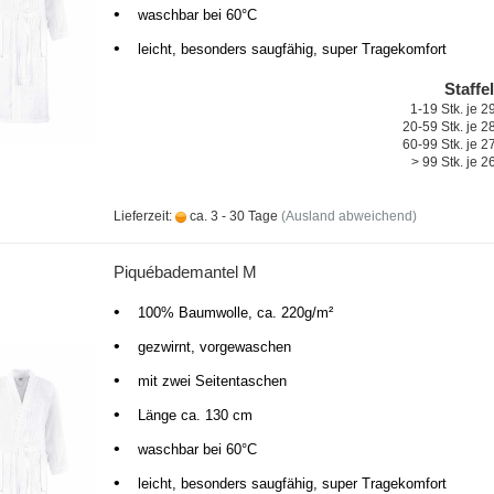
•
waschbar bei 60°C
•
leicht, besonders saugfähig, super Tragekomfort
Staffe
1-19 Stk. je 
20-59 Stk. je 
60-99 Stk. je 
> 99 Stk. je 
Lieferzeit:
ca. 3 - 30 Tage
(Ausland abweichend)
Piquébademantel M
•
100% Baumwolle, ca. 220g/m²
•
gezwirnt, vorgewaschen
•
mit zwei Seitentaschen
•
Länge ca. 130 cm
•
waschbar bei 60°C
•
leicht, besonders saugfähig, super Tragekomfort