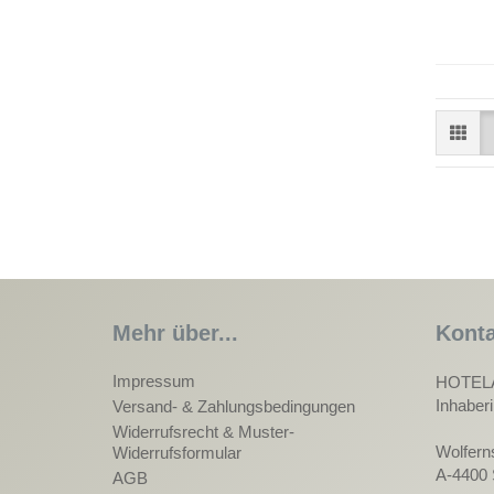
Mehr über...
Konta
Impressum
HOTEL
Inhaber
Versand- & Zahlungsbedingungen
Widerrufsrecht & Muster-
Wolfern
Widerrufsformular
A-4400 
AGB