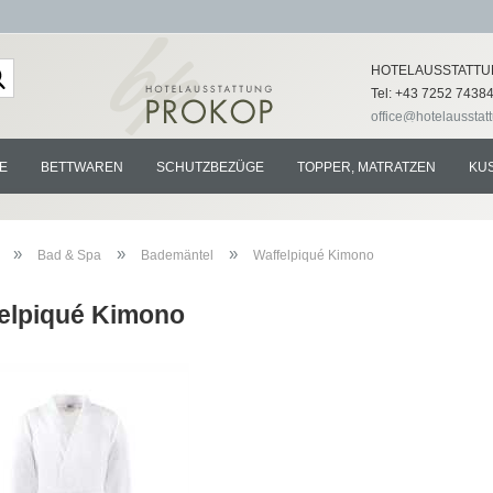
Lieferland
HOTELAUSSTATTU
Tel: +43 7252 7438
office@hotelausstat
E
BETTWAREN
SCHUTZBEZÜGE
TOPPER, MATRATZEN
KU
»
»
»
Bad & Spa
Bademäntel
Waffelpiqué Kimono
elpiqué Kimono
Konto e
Passwo