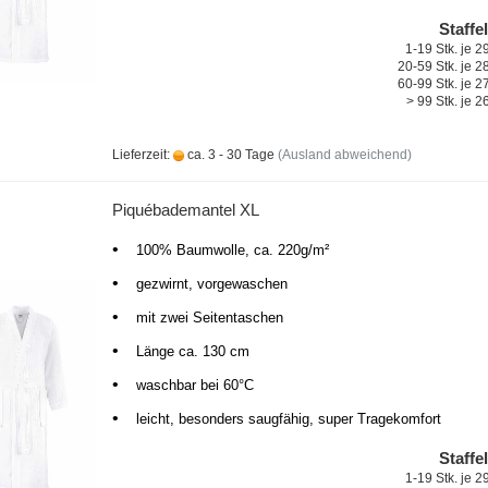
Staffe
1-19 Stk. je 
20-59 Stk. je 
60-99 Stk. je 
> 99 Stk. je 
Lieferzeit:
ca. 3 - 30 Tage
(Ausland abweichend)
Piquébademantel XL
•
100% Baumwolle, ca. 220g/m²
•
gezwirnt, vorgewaschen
•
mit zwei Seitentaschen
•
Länge ca. 130 cm
•
waschbar bei 60°C
•
leicht, besonders saugfähig, super Tragekomfort
Staffe
1-19 Stk. je 