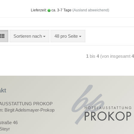
Lieferzeit:
ca. 3-7 Tage
(Ausland abweichend)
Sortieren nach
48 pro Seite
1
bis
4
(von insgesamt
4
kt
AUSSTATTUNG PROKOP
in: Birgit Adelsmayer-Prokop
straße 46
Steyr