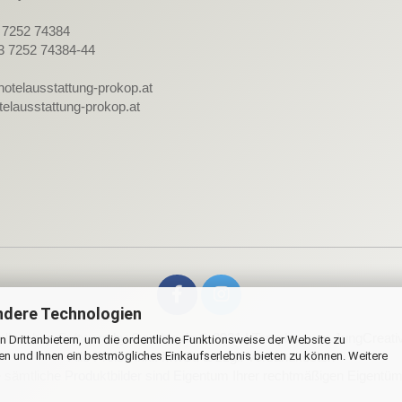
3 7252 74384
3 7252 74384-44
hotelausstattung-prokop.at
elausstattung-prokop.at
ndere Technologien
lineshop Software
by Gambio.de © 2021 | Template von
JungCreati
 Drittanbietern, um die ordentliche Funktionsweise der Website zu
en und Ihnen ein bestmögliches Einkaufserlebnis bieten zu können. Weitere
Alle Preise inkl. MwSt. & zzgl. Versandkosten
ämtliche Produktbilder sind Eigentum Ihrer rechtmäßigen Eigentüme