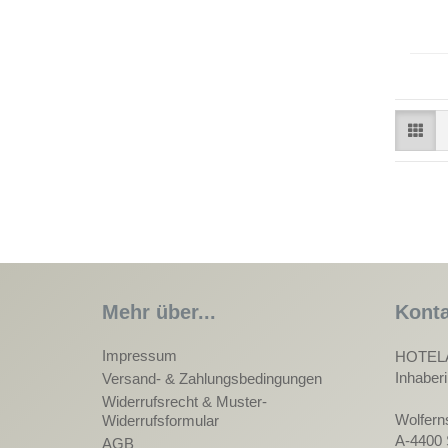
Mehr über...
Konta
Impressum
HOTEL
Inhaber
Versand- & Zahlungsbedingungen
Widerrufsrecht & Muster-
Wolfern
Widerrufsformular
A-4400 
AGB