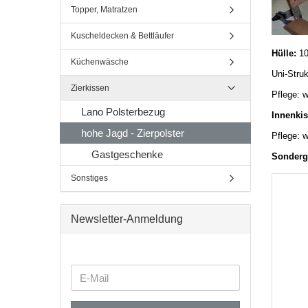
Topper, Matratzen
Kuscheldecken & Bettläufer
Hülle:
10
Küchenwäsche
Uni-Struk
Zierkissen
Pflege: w
Lano Polsterbezug
Innenki
hohe Jagd - Zierpolster
Pflege: 
Gastgeschenke
Sondergr
Sonstiges
Newsletter-Anmeldung