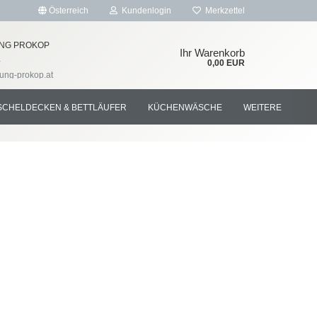
Österreich
Kundenlogin
Merkzettel
NG PROKOP
Ihr Warenkorb
4
0,00 EUR
tung-prokop.at
SCHELDECKEN & BETTLÄUFER
KÜCHENWÄSCHE
WEITERE
rstellen
rt vergessen?