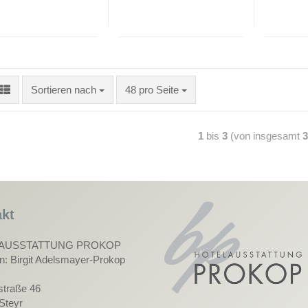
Sortieren nach
48 pro Seite
1
bis
3
(von insgesamt
3
kt
AUSSTATTUNG PROKOP
in: Birgit Adelsmayer-Prokop
straße 46
Steyr