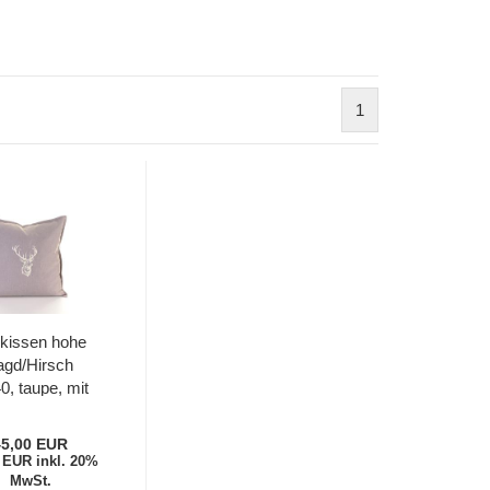
1
rkissen hohe
agd/Hirsch
0, taupe, mit
nnenkissen
45,00 EUR
 EUR inkl. 20%
MwSt.