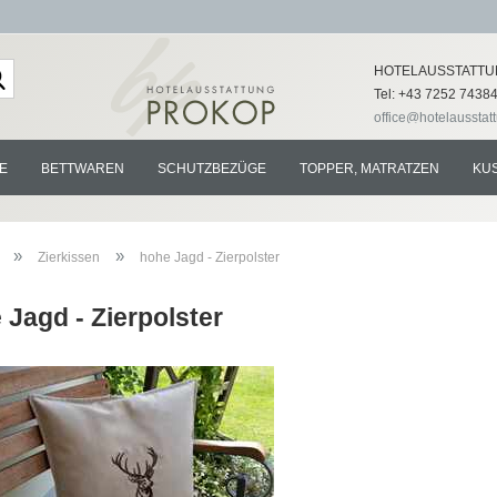
Lieferland
HOTELAUSSTATTU
Tel: +43 7252 7438
office@hotelausstat
E
BETTWAREN
SCHUTZBEZÜGE
TOPPER, MATRATZEN
KU
»
»
Zierkissen
hohe Jagd - Zierpolster
 Jagd - Zierpolster
Konto e
Passwo