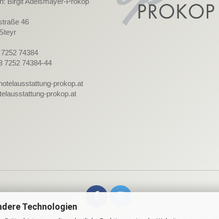
in: Birgit Adelsmayer-Prokop
straße 46
Steyr
3 7252 74384
3 7252 74384-44
hotelausstattung-prokop.at
elausstattung-prokop.at
ndere Technologien