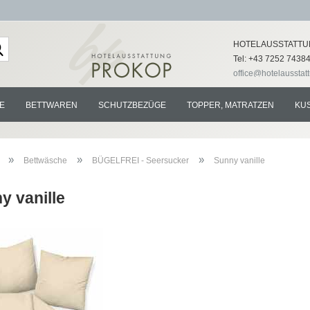
Lieferland
HOTELAUSSTATTU
Tel: +43 7252 7438
office@hotelausstat
E
BETTWAREN
SCHUTZBEZÜGE
TOPPER, MATRATZEN
KU
»
»
»
Bettwäsche
BÜGELFREI - Seersucker
Sunny vanille
y vanille
Konto e
Passwo