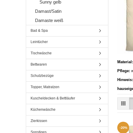
Sunny gelb
Damast/Satin
Damaste weiß
Bad & Spa
Leintücher
Tischwäsche
Material
Bettwaren
Pflege:
w
Schutzbezüge
Hinweis
Topper, Matratzen
hauseig
Kuscheldecken & Bettläufer
Küchenwäsche
Zierkissen
-20%
Sonstiges