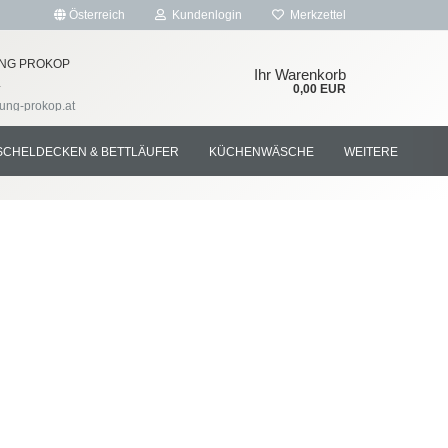
Österreich
Kundenlogin
Merkzettel
NG PROKOP
Ihr Warenkorb
4
0,00 EUR
tung-prokop.at
SCHELDECKEN & BETTLÄUFER
KÜCHENWÄSCHE
WEITERE
rstellen
rt vergessen?