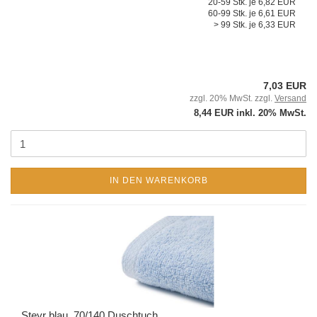
20-59 Stk. je 6,82 EUR
60-99 Stk. je 6,61 EUR
> 99 Stk. je 6,33 EUR
7,03 EUR
zzgl. 20% MwSt. zzgl.
Versand
8,44 EUR inkl. 20% MwSt.
IN DEN WARENKORB
Steyr blau, 70/140 Duschtuch