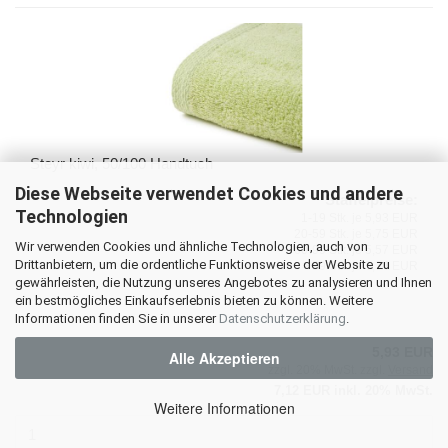
Steyr kiwi, 50/100 Handtuch
Diese Webseite verwendet Cookies und andere
Staffelpreise:
Technologien
1-19 Stk. je 5,93 EUR
20-59 Stk. je 5,75 EUR
Wir verwenden Cookies und ähnliche Technologien, auch von
60-99 Stk. je 5,57 EUR
Drittanbietern, um die ordentliche Funktionsweise der Website zu
> 99 Stk. je 5,34 EUR
gewährleisten, die Nutzung unseres Angebotes zu analysieren und Ihnen
ein bestmögliches Einkaufserlebnis bieten zu können. Weitere
Informationen finden Sie in unserer
Datenschutzerklärung
.
5,93 EUR
Alle Akzeptieren
zzgl. 20% MwSt. zzgl.
Versand
7,12 EUR inkl. 20% MwSt.
Weitere Informationen