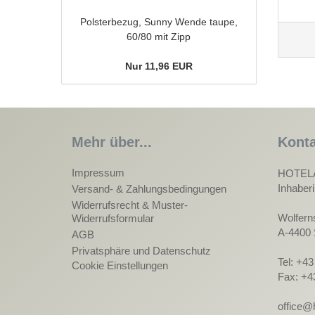
Polsterbezug, Sunny Wende taupe,
60/80 mit Zipp
Nur 11,96 EUR
Mehr über...
Konta
Impressum
HOTEL
Inhaber
Versand- & Zahlungsbedingungen
Widerrufsrecht & Muster-
Wolfern
Widerrufsformular
A-4400 
AGB
Privatsphäre und Datenschutz
Tel: +4
Cookie Einstellungen
Fax: +4
office@