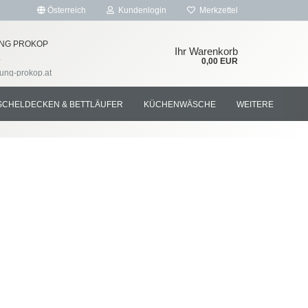
Österreich
Kundenlogin
Merkzettel
NG PROKOP
Ihr Warenkorb
4
0,00 EUR
tung-prokop.at
SCHELDECKEN & BETTLÄUFER
KÜCHENWÄSCHE
WEITERE
rstellen
rt vergessen?