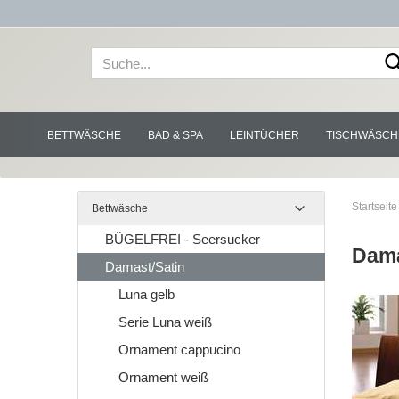
BETTWÄSCHE
BAD & SPA
LEINTÜCHER
TISCHWÄSCH
Startseite
Bettwäsche
BÜGELFREI - Seersucker
Dama
Damast/Satin
Luna gelb
Serie Luna weiß
Ornament cappucino
Ornament weiß