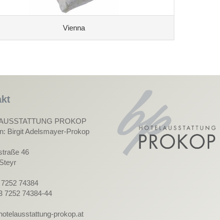
Vienna
kt
AUSSTATTUNG PROKOP
in: Birgit Adelsmayer-Prokop
straße 46
Steyr
3 7252 74384
3 7252 74384-44
hotelausstattung-prokop.at