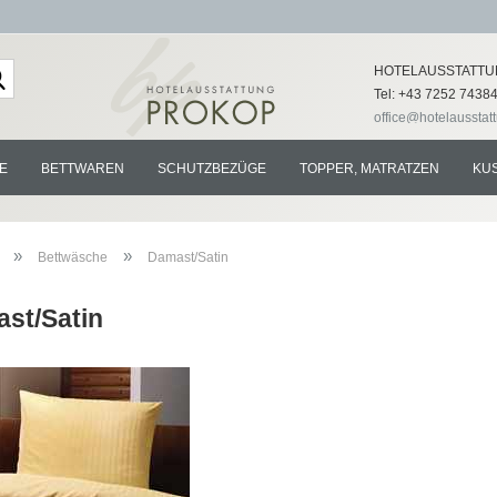
Lieferland
HOTELAUSSTATTU
Tel: +43 7252 7438
office@hotelausstat
E
BETTWAREN
SCHUTZBEZÜGE
TOPPER, MATRATZEN
KU
»
»
Bettwäsche
Damast/Satin
st/Satin
Konto e
Passwo