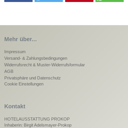
Mehr über...
Impressum
Versand- & Zahlungsbedingungen
Widerrufsrecht & Muster-Widerrufsformular
AGB
Privatsphäre und Datenschutz
Cookie Einstellungen
Kontakt
HOTELAUSSTATTUNG PROKOP
Inhaberin: Birgit Adelsmayer-Prokop