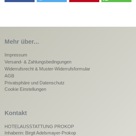
Mehr über...
Impressum
Versand- & Zahlungsbedingungen
Widerrufsrecht & Muster-Widerrufsformular
AGB
Privatsphäre und Datenschutz
Cookie Einstellungen
Kontakt
HOTELAUSSTATTUNG PROKOP
Inhaberin: Birgit Adelsmayer-Prokop