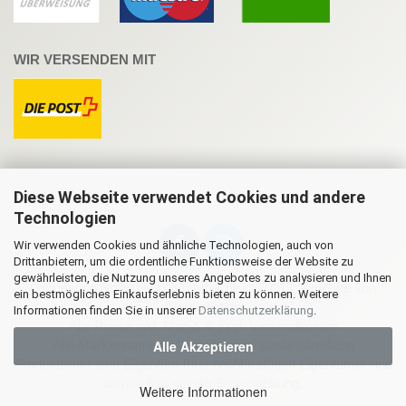
WIR VERSENDEN MIT
Diese Webseite verwendet Cookies und andere
Technologien
Wir verwenden Cookies und ähnliche Technologien, auch von
Drittanbietern, um die ordentliche Funktionsweise der Website zu
gewährleisten, die Nutzung unseres Angebotes zu analysieren und Ihnen
Onlineshop Software
by Gambio.de © 2021 | Template von
ein bestmögliches Einkaufserlebnis bieten zu können. Weitere
JungCreative
.
Informationen finden Sie in unserer
Datenschutzerklärung
.
Alle Preise inkl. MwSt. & zzgl. Versandkosten
Alle Akzeptieren
Alle Markennamen, Warenzeichen sowie sämtliche
Produktbilder sind Eigentum Ihrer rechtmäßigen Eigentümer und
dienen hier nur der Beschreibung.
Weitere Informationen