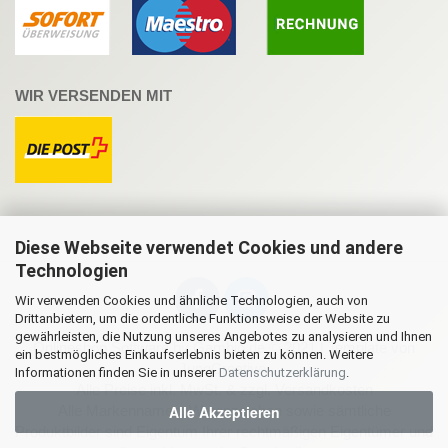
WIR VERSENDEN MIT
Diese Webseite verwendet Cookies und andere
Technologien
Wir verwenden Cookies und ähnliche Technologien, auch von
Drittanbietern, um die ordentliche Funktionsweise der Website zu
gewährleisten, die Nutzung unseres Angebotes zu analysieren und Ihnen
Onlineshop Software
by Gambio.de © 2021 | Template von
ein bestmögliches Einkaufserlebnis bieten zu können. Weitere
JungCreative
.
Informationen finden Sie in unserer
Datenschutzerklärung
.
Alle Preise inkl. MwSt. & zzgl. Versandkosten
Alle Akzeptieren
Alle Markennamen, Warenzeichen sowie sämtliche
Produktbilder sind Eigentum Ihrer rechtmäßigen Eigentümer und