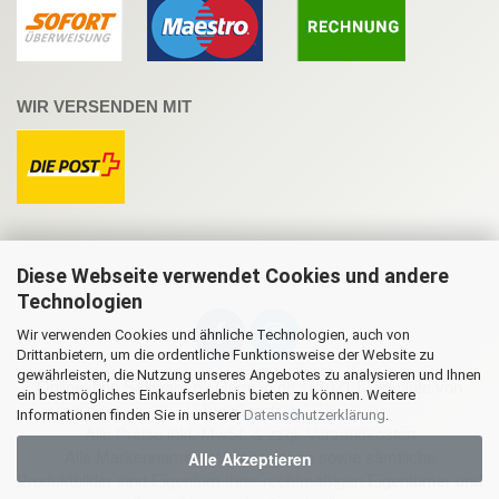
WIR VERSENDEN MIT
Diese Webseite verwendet Cookies und andere
Technologien
Wir verwenden Cookies und ähnliche Technologien, auch von
Drittanbietern, um die ordentliche Funktionsweise der Website zu
gewährleisten, die Nutzung unseres Angebotes zu analysieren und Ihnen
Onlineshop Software
by Gambio.de © 2021 | Template von
ein bestmögliches Einkaufserlebnis bieten zu können. Weitere
JungCreative
.
Informationen finden Sie in unserer
Datenschutzerklärung
.
Alle Preise inkl. MwSt. & zzgl. Versandkosten
Alle Akzeptieren
Alle Markennamen, Warenzeichen sowie sämtliche
Produktbilder sind Eigentum Ihrer rechtmäßigen Eigentümer und