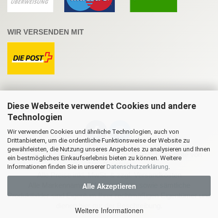
WIR VERSENDEN MIT
Diese Webseite verwendet Cookies und andere
Technologien
Wir verwenden Cookies und ähnliche Technologien, auch von
Drittanbietern, um die ordentliche Funktionsweise der Website zu
gewährleisten, die Nutzung unseres Angebotes zu analysieren und Ihnen
Onlineshop Software
by Gambio.de © 2021 | Template von
ein bestmögliches Einkaufserlebnis bieten zu können. Weitere
JungCreative
.
Informationen finden Sie in unserer
Datenschutzerklärung
.
Alle Preise inkl. MwSt. & zzgl. Versandkosten
Alle Akzeptieren
Alle Markennamen, Warenzeichen sowie sämtliche
Produktbilder sind Eigentum Ihrer rechtmäßigen Eigentümer und
dienen hier nur der Beschreibung.
Weitere Informationen