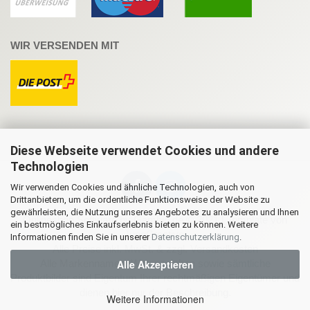
WIR VERSENDEN MIT
Diese Webseite verwendet Cookies und andere
Technologien
Wir verwenden Cookies und ähnliche Technologien, auch von
Drittanbietern, um die ordentliche Funktionsweise der Website zu
gewährleisten, die Nutzung unseres Angebotes zu analysieren und Ihnen
Onlineshop Software
by Gambio.de © 2021 | Template von
ein bestmögliches Einkaufserlebnis bieten zu können. Weitere
JungCreative
.
Informationen finden Sie in unserer
Datenschutzerklärung
.
Alle Preise inkl. MwSt. & zzgl. Versandkosten
Alle Akzeptieren
Alle Markennamen, Warenzeichen sowie sämtliche
Produktbilder sind Eigentum Ihrer rechtmäßigen Eigentümer und
dienen hier nur der Beschreibung.
Weitere Informationen