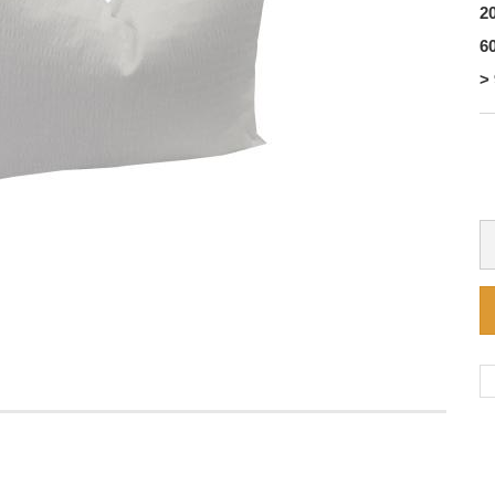
20
60
> 