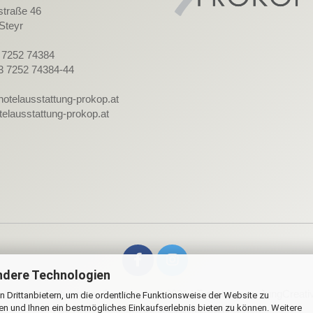
straße 46
Steyr
3 7252 74384
3 7252 74384-44
hotelausstattung-prokop.at
elausstattung-prokop.at
ndere Technologien
lineshop Software
by Gambio.de © 2021 | Template von
JungCreati
 Drittanbietern, um die ordentliche Funktionsweise der Website zu
en und Ihnen ein bestmögliches Einkaufserlebnis bieten zu können. Weitere
Alle Preise inkl. MwSt. & zzgl. Versandkosten