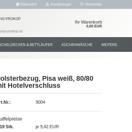
Österreich
Kundenlogin
Merkzettel
NG PROKOP
Ihr Warenkorb
4
0,00 EUR
tung-prokop.at
SCHELDECKEN & BETTLÄUFER
KÜCHENWÄSCHE
WEITERE
olsterbezug, Pisa weiß, 80/80
it Hotelverschluss
rstellen
rt vergessen?
t.Nr.:
9004
affelpreise
19 Stk.
je 9,42 EUR