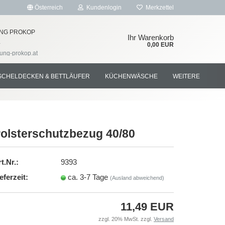
Österreich
Kundenlogin
Merkzettel
NG PROKOP
Ihr Warenkorb
4
0,00 EUR
tung-prokop.at
SCHELDECKEN & BETTLÄUFER
KÜCHENWÄSCHE
WEITERE
olsterschutzbezug 40/80
rstellen
t.Nr.:
9393
rt vergessen?
eferzeit:
ca. 3-7 Tage
(Ausland abweichend)
11,49 EUR
zzgl. 20% MwSt. zzgl.
Versand