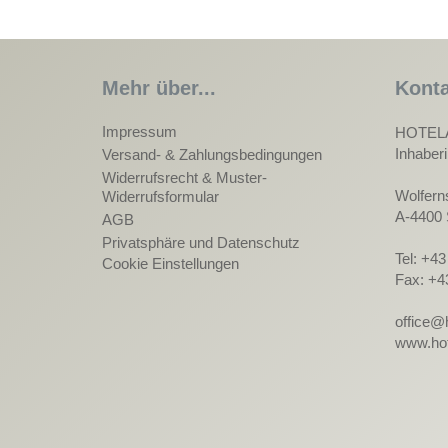
Mehr über...
Konta
Impressum
HOTEL
Inhaber
Versand- & Zahlungsbedingungen
Widerrufsrecht & Muster-
Wolfern
Widerrufsformular
A-4400 
AGB
Privatsphäre und Datenschutz
Tel: +4
Cookie Einstellungen
Fax: +4
office@
www.hot