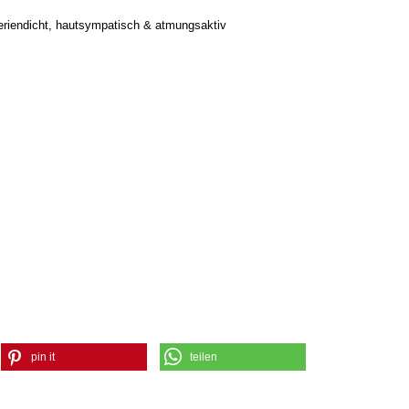
teriendicht, hautsympatisch & atmungsaktiv
pin it
teilen