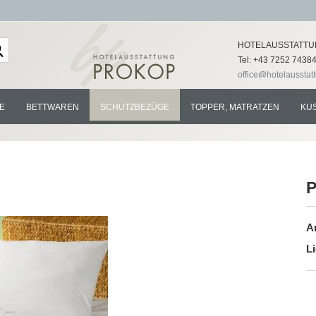
Lieferland
HOTELAUSSTATTU
Tel: +43 7252 7438
office@hotelausstat
E
BETTWAREN
SCHUTZBEZÜGE
TOPPER, MATRATZEN
KU
P
Konto e
Ar
Passwo
Li