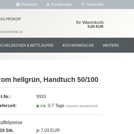
Österreich
Kundenlogin
Merkzettel
NG PROKOP
Ihr Warenkorb
4
0,00 EUR
tung-prokop.at
SCHELDECKEN & BETTLÄUFER
KÜCHENWÄSCHE
WEITERE
om hellgrün, Handtuch 50/100
rstellen
t.Nr.:
9933
rt vergessen?
eferzeit:
ca. 3-7 Tage
(Ausland abweichend)
affelpreise
19 Stk.
je 7,03 EUR