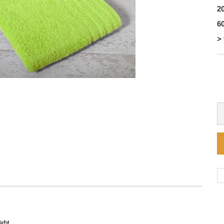
20
60
> 
ärbt