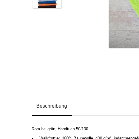
Beschreibung
Rom hellgrün, Handtuch 50/100
•
Walkfrottier, 100% Baumwolle, 400 g/m
², indanthrengef