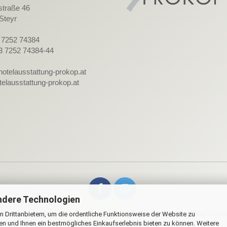
straße 46
Steyr
3 7252 74384
3 7252 74384-44
hotelausstattung-prokop.at
elausstattung-prokop.at
ndere Technologien
lineshop Software
by Gambio.de © 2021 | Template von
JungCreati
 Drittanbietern, um die ordentliche Funktionsweise der Website zu
en und Ihnen ein bestmögliches Einkaufserlebnis bieten zu können. Weitere
Alle Preise inkl. MwSt. & zzgl. Versandkosten