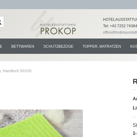
Lieferland
HOTELAUSSTATTU
Tel: +43 7252 7438
office@hotelausstat
E
BETTWAREN
SCHUTZBEZÜGE
TOPPER, MATRATZEN
KU
n, Handtuch 50/100
R
Konto e
Ar
Passwo
Li
St
1-