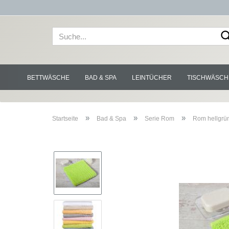
BETTWÄSCHE
BAD & SPA
LEINTÜCHER
TISCHWÄSCH
»
»
»
Startseite
Bad & Spa
Serie Rom
Rom hellgrü