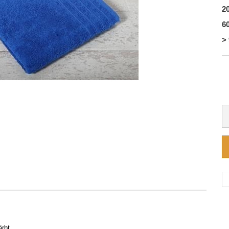
20
60
> 
ärbt