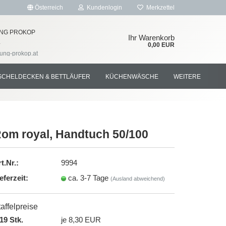
Österreich
Kundenlogin
Merkzettel
NG PROKOP
Ihr Warenkorb
4
0,00 EUR
tung-prokop.at
SCHELDECKEN & BETTLÄUFER
KÜCHENWÄSCHE
WEITERE
om royal, Handtuch 50/100
rstellen
t.Nr.:
9994
rt vergessen?
eferzeit:
ca. 3-7 Tage
(Ausland abweichend)
affelpreise
19 Stk.
je 8,30 EUR