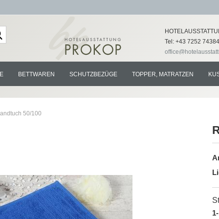
Lieferland
HOTELAUSSTATTU
Tel: +43 7252 7438
office@hotelausstat
E
BETTWAREN
SCHUTZBEZÜGE
TOPPER, MATRATZEN
KU
Handtuch 50/100
R
Konto e
Ar
Passwo
Li
St
1-