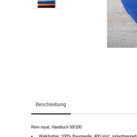
Beschreibung
Rom royal, Handtuch 50/100
•
Walkfrottier, 100% Baumwolle, 400 g/m
², indanthrengef