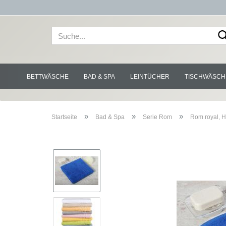
BETTWÄSCHE
BAD & SPA
LEINTÜCHER
TISCHWÄSCH
»
»
»
Startseite
Bad & Spa
Serie Rom
Rom royal, 