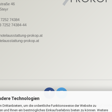
straße 46
Steyr
3 7252 74384
3 7252 74384-44
hotelausstattung-prokop.at
elausstattung-prokop.at
ndere Technologien
lineshop Software
by Gambio.de © 2021 | Template von
JungCreati
 Drittanbietern, um die ordentliche Funktionsweise der Website zu
en und Ihnen ein bestmögliches Einkaufserlebnis bieten zu können. Weitere
Alle Preise inkl. MwSt. & zzgl. Versandkosten