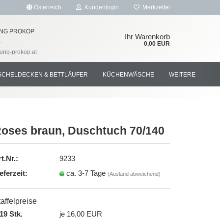
Österreich
Kundenlogin
Merkzettel
NG PROKOP
Ihr Warenkorb
4
0,00 EUR
tung-prokop.at
SCHELDECKEN & BETTLÄUFER
KÜCHENWÄSCHE
WEITERE
oses braun, Duschtuch 70/140
rstellen
t.Nr.:
9233
rt vergessen?
eferzeit:
ca. 3-7 Tage
(Ausland abweichend)
affelpreise
19 Stk.
je 16,00 EUR