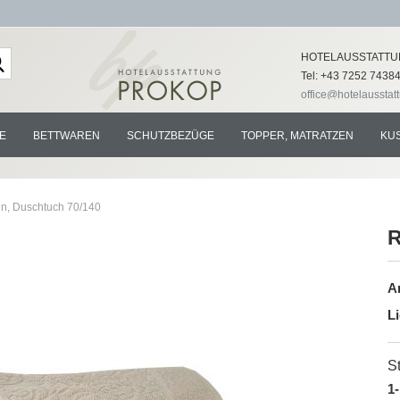
Lieferland
HOTELAUSSTATTU
Tel: +43 7252 7438
office@hotelausstat
E
BETTWAREN
SCHUTZBEZÜGE
TOPPER, MATRATZEN
KU
n, Duschtuch 70/140
R
Konto e
Ar
Passwo
Li
St
1-