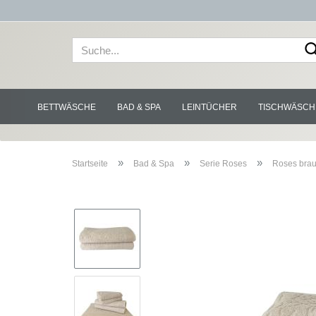
BETTWÄSCHE
BAD & SPA
LEINTÜCHER
TISCHWÄSCH
»
»
»
Startseite
Bad & Spa
Serie Roses
Roses brau