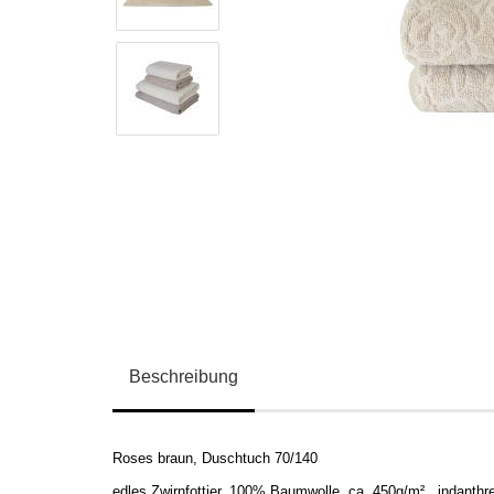
Beschreibung
Roses braun, Duschtuch 70/140
edles Zwirnfottier, 100% Baumwolle, ca. 450g/m
², indanthr