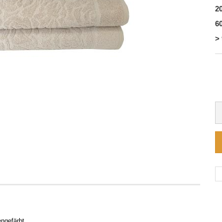
20
60
> 
engefärbt,