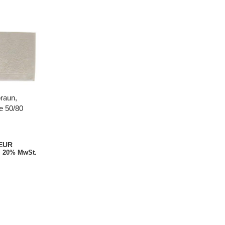
raun,
e 50/80
 EUR
. 20% MwSt.