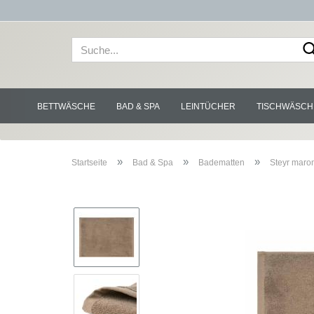
BETTWÄSCHE
BAD & SPA
LEINTÜCHER
TISCHWÄSCH
»
»
»
Startseite
Bad & Spa
Badematten
Steyr maro