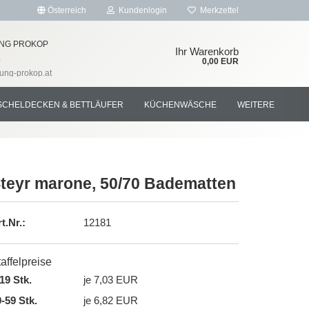
Österreich
Kundenlogin
Merkzettel
NG PROKOP
Ihr Warenkorb
4
0,00 EUR
tung-prokop.at
SCHELDECKEN & BETTLÄUFER
KÜCHENWÄSCHE
WEITERE
teyr marone, 50/70 Badematten
rstellen
t.Nr.:
12181
rt vergessen?
affelpreise
19 Stk.
je 7,03 EUR
-59 Stk.
je 6,82 EUR