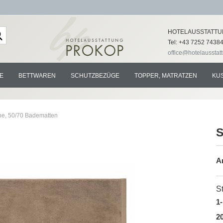
Lieferland
HOTELAUSSTATTU
Tel: +43 7252 7438
office@hotelausstat
E
BETTWAREN
SCHUTZBEZÜGE
TOPPER, MATRATZEN
KU
ne, 50/70 Badematten
S
Konto e
Ar
Passwo
St
1-
20