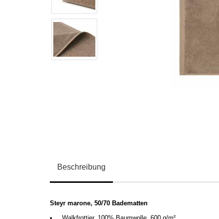
Beschreibung
Steyr marone, 50/70 Badematten
•
Walkfrottier, 100% Baumwolle, 600 g/m
²