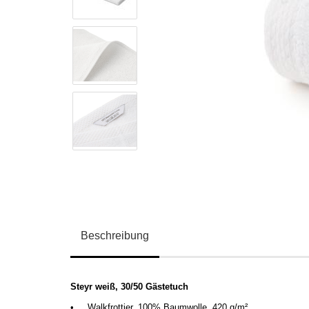
Beschreibung
Steyr weiß, 30/50 Gästetuch
•
Walkfrottier, 100% Baumwolle, 420 g/m
²