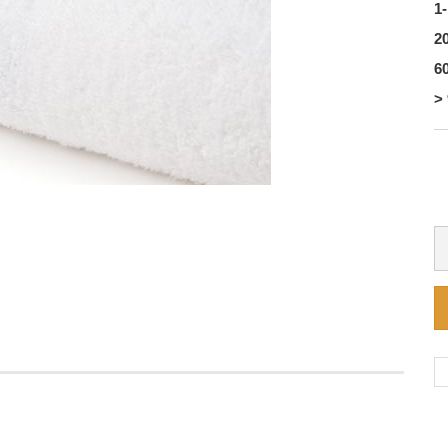
1-
20
60
> 