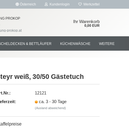
Österreich
Kundenlogin
Merkzettel
NG PROKOP
Ihr Warenkorb
4
0,00 EUR
tung-prokop.at
SCHELDECKEN & BETTLÄUFER
KÜCHENWÄSCHE
WEITERE
teyr weiß, 30/50 Gästetuch
rstellen
t.Nr.:
12121
rt vergessen?
eferzeit:
ca. 3 - 30 Tage
(Ausland abweichend)
affelpreise