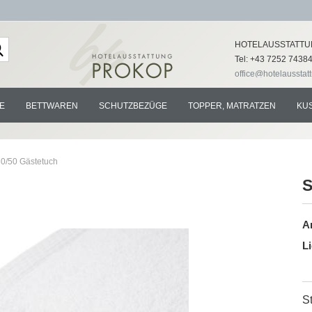
Lieferland
HOTELAUSSTATTU
Tel: +43 7252 7438
office@hotelausstat
E
BETTWAREN
SCHUTZBEZÜGE
TOPPER, MATRATZEN
KU
30/50 Gästetuch
S
Konto e
Ar
Passwo
Li
St