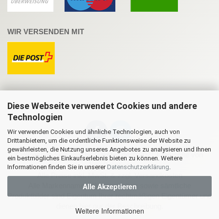
WIR VERSENDEN MIT
Diese Webseite verwendet Cookies und andere
Technologien
Wir verwenden Cookies und ähnliche Technologien, auch von
Drittanbietern, um die ordentliche Funktionsweise der Website zu
gewährleisten, die Nutzung unseres Angebotes zu analysieren und Ihnen
Onlineshop Software
by Gambio.de © 2021 | Template von
ein bestmögliches Einkaufserlebnis bieten zu können. Weitere
JungCreative
.
Informationen finden Sie in unserer
Datenschutzerklärung
.
Alle Preise inkl. MwSt. & zzgl. Versandkosten
Alle Akzeptieren
Alle Markennamen, Warenzeichen sowie sämtliche
Produktbilder sind Eigentum Ihrer rechtmäßigen Eigentümer und
dienen hier nur der Beschreibung.
Weitere Informationen