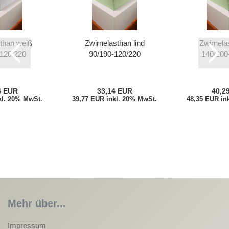
than weiß
Zwirnelasthan lind
Zwirnelas
120/220
90/190-120/220
140/200
4 EUR
33,14 EUR
40,2
kl. 20% MwSt.
39,77 EUR inkl. 20% MwSt.
48,35 EUR in
Mehr über...
Impressum