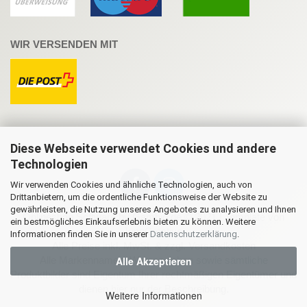
WIR VERSENDEN MIT
Diese Webseite verwendet Cookies und andere
Technologien
Wir verwenden Cookies und ähnliche Technologien, auch von
Drittanbietern, um die ordentliche Funktionsweise der Website zu
gewährleisten, die Nutzung unseres Angebotes zu analysieren und Ihnen
Onlineshop Software
by Gambio.de © 2021 | Template von
ein bestmögliches Einkaufserlebnis bieten zu können. Weitere
JungCreative
.
Informationen finden Sie in unserer
Datenschutzerklärung
.
Alle Preise inkl. MwSt. & zzgl. Versandkosten
Alle Akzeptieren
Alle Markennamen, Warenzeichen sowie sämtliche
Produktbilder sind Eigentum Ihrer rechtmäßigen Eigentümer und
dienen hier nur der Beschreibung.
Weitere Informationen