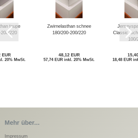
than taupe
Zwirnelasthan schnee
Jerseyspa
-200/220
180/200-200/220
Classic, sch
100/2
2 EUR
48,12 EUR
15,4
kl. 20% MwSt.
57,74 EUR inkl. 20% MwSt.
18,48 EUR in
Mehr über...
Impressum